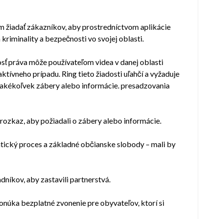
 žiadať zákazníkov, aby prostredníctvom aplikácie
kriminality a bezpečnosti vo svojej oblasti.
osť práva môže používateľom videa v danej oblasti
aktívneho prípadu. Ring tieto žiadosti uľahčí a vyžaduje
ť akékoľvek zábery alebo informácie. presadzovania
rozkaz, aby požiadali o zábery alebo informácie.
tický proces a základné občianske slobody – mali by
adníkov, aby zastavili partnerstvá.
onúka bezplatné zvonenie pre obyvateľov, ktorí si