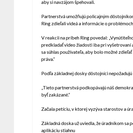
aby si navzájom špehovali.
Partnerstvá umožňujú policajným dôstojníkom
Ring zdieľali videá a informácie o problémoch 
V reakcii na príbeh Ring povedal: „Vynútiteľn
predkladať video žiadosti iba pri vyšetrovaní 
sa súhlas používateľa, aby bolo možné zdieľa
práva.“
Podľa základnej dosky dôstojníci nepožadujú 
„Tieto partnerstvá podkopávajú náš demokra
byť zakázané.“
Začala petíciu, v ktorej vyzýva starostov a úr
Základná doska už uviedla, že úradníkom sa p
aplikáciu stiahnu