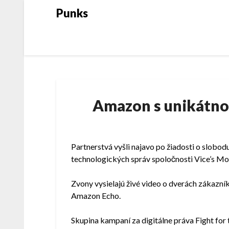
Skip
Punks
to
content
Amazon s unikátnou
Partnerstvá vyšli najavo po žiadosti o slob
technologických správ spoločnosti Vice’s M
Zvony vysielajú živé video o dverách zákazní
Amazon Echo.
Skupina kampaní za digitálne práva Fight for