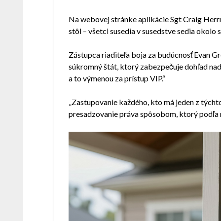
Na webovej stránke aplikácie Sgt Craig Herrm
stôl – všetci susedia v susedstve sedia okolo st
Zástupca riaditeľa boja za budúcnosť Evan G
súkromný štát, ktorý zabezpečuje dohľad nad z
a to výmenou za prístup VIP.“
„Zastupovanie každého, kto má jeden z týcht
presadzovanie práva spôsobom, ktorý podľa 