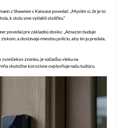
ann z Shawnee v Kansase povedal: „Myslím si, že je to
ola, k stolu sme vytiahli stoličku.“
reer povedal pre základnú dosku: „Amazon buduje
iskom, a dostávajú miestnu políciu, aby im ju predala,
o zvončekov zvonku, je súčasťou vleku na
mňa skutočne korozívne ovplyvňuje našu kultúru.