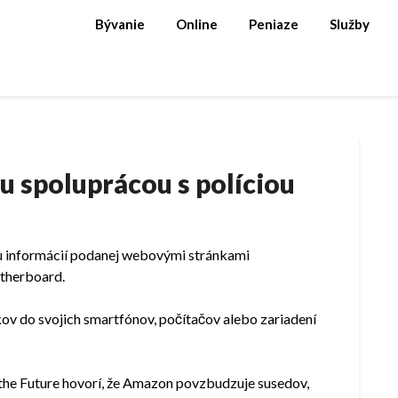
Bývanie
Online
Peniaze
Služby
 spoluprácou s políciou
odu informácií podanej webovými stránkami
otherboard.
kov do svojich smartfónov, počítačov alebo zariadení
 the Future hovorí, že Amazon povzbudzuje susedov,