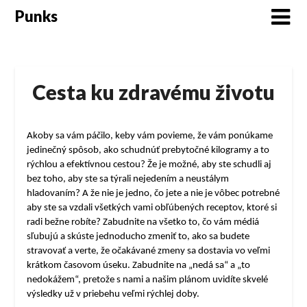
Skip
Punks
to
content
Cesta ku zdravému životu
Akoby sa vám páčilo, keby vám povieme, že vám ponúkame
jedinečný spôsob, ako schudnúť prebytočné kilogramy a to
rýchlou a efektívnou cestou? Že je možné, aby ste schudli aj
bez toho, aby ste sa týrali nejedením a neustálym
hladovaním? A že nie je jedno, čo jete a nie je vôbec potrebné
aby ste sa vzdali všetkých vami obľúbených receptov, ktoré si
radi bežne robíte? Zabudnite na všetko to, čo vám médiá
sľubujú a skúste jednoducho zmeniť to, ako sa budete
stravovať a verte, že očakávané zmeny sa dostavia vo veľmi
krátkom časovom úseku. Zabudnite na „nedá sa“ a „to
nedokážem“, pretože s nami a našim plánom uvidíte skvelé
výsledky už v priebehu veľmi rýchlej doby.