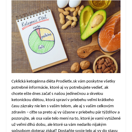
Cyklická ketogénna diéta
Prodietix.sk
vám poskytne všetky
potrebné informácie, ktoré aj vy potrebujete vedieť, ak
chcete ešte dnes začať s našou jedinečnou a skvelou
ketonickou diétou, ktorá spraví v priebehu veľmi krátkeho
času zázraky nie len s vaším telom, ale aj s vašim celkovým
zdravím – cíťte sa preto aj vy úžasne v priebehu pár týždňov a
pozorujte, ak osa vaše telo mení na to, ktoré je vami vytúžené
už veľmi dlhú dobu, ale ktoré sa vám nedarilo nijakým
spôsobom doteraz získať! Dostaňte svoje telo aj vy do stavu