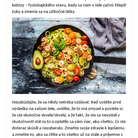
ketózy – fyziologického stavu, kedy sa nám v tele začnú štiepiť
tuky a zmenia sa na užitočné látky.
Nezabúdajte, že sa nikdy netreba vzdávať. Keď uvidíte prvé
výsledky na vašom tele, uvidíte, že to má zmysel a poviete si,
že ste skutočne skvelá/skvelý, a že fakt, že ste sa nevzdali v
skutočnosti stál za to a oplatilo sa vám viac, ako všetko, čo ste
doteraz skúsili a nezaberalo. Zmeňte svoje zdravie k lepšiemu
a zmeňte to, ako sa cítite a to všetko už na stále a príjemne s