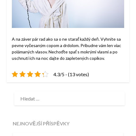
A na záver pár rad ako sa o ne starať každý deň. Vyhnite sa
pevne vyčesaným copom a drdolom. Pribudne vám len viac
polámaných vlasov. Nechoďte spať s mokrými vlasmi a po
uschnutí ich na noc dajte do zapletených copíkov.
4.3/5 - (13 votes)
VYHLEDÁVÁNÍ
NEJNOVĚJŠÍ PŘÍSPĚVKY