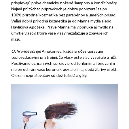
prispievajú práve chemicky zložené šampóny a kondicionéry.
Najmä pri týchto prípravkoch je dobre poobzerať sa po
100% prírodnej kozmetike bez parabénov a umelých prísad.
Veľmi dobrá prírodná kozmetika je od Manna mydla alebo
Havlikova Apotéka. Práve Manna má v ponuke aj mydlo na
umytie vlasov, ktoré vaše vlasy nezaťažuje a zbavuje ich
mazu.
Ochranné spreje
A nakoniec, každá si účes upravuje
teplovzdušnými prístrojmi, čo vlasy ešte viac vysušuje a ničí.
Používanie ochranných sprejov pred žehlením a fénovaním
nielen ochráni vašu korunu krásy, ale im aj dodá žiarivý efekt.
Okrem rozprašovačov sú tiež tužidlá a gély.