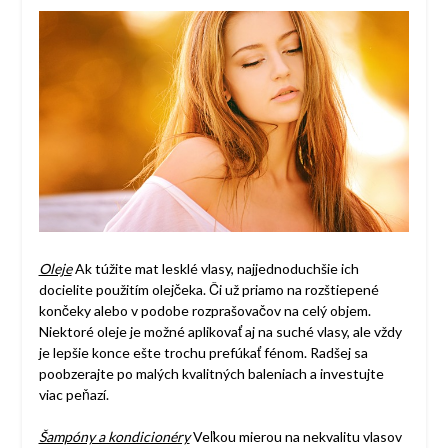
Oleje
Ak túžite mat lesklé vlasy, najjednoduchšie ich
docielite použitím olejčeka. Či už priamo na rozštiepené
končeky alebo v podobe rozprašovačov na celý objem.
Niektoré oleje je možné aplikovať aj na suché vlasy, ale vždy
je lepšie konce ešte trochu prefúkať fénom. Radšej sa
poobzerajte po malých kvalitných baleniach a investujte
viac peňazí.
Šampóny a kondicionéry
Veľkou mierou na nekvalitu vlasov