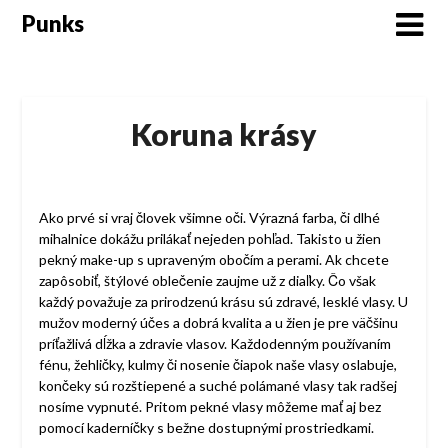
Skip
Punks
to
content
Koruna krásy
Ako prvé si vraj človek všimne oči. Výrazná farba, či dlhé
mihalnice dokážu prilákať nejeden pohľad. Takisto u žien
pekný make-up s upraveným obočím a perami. Ak chcete
zapôsobiť, štýlové oblečenie zaujme už z diaľky. Čo však
každý považuje za prirodzenú krásu sú zdravé, lesklé vlasy. U
mužov moderný účes a dobrá kvalita a u žien je pre väčšinu
príťažlivá dĺžka a zdravie vlasov. Každodenným používaním
fénu, žehličky, kulmy či nosenie čiapok naše vlasy oslabuje,
končeky sú rozštiepené a suché polámané vlasy tak radšej
nosíme vypnuté. Pritom pekné vlasy môžeme mať aj bez
pomocí kaderníčky s bežne dostupnými prostriedkami.