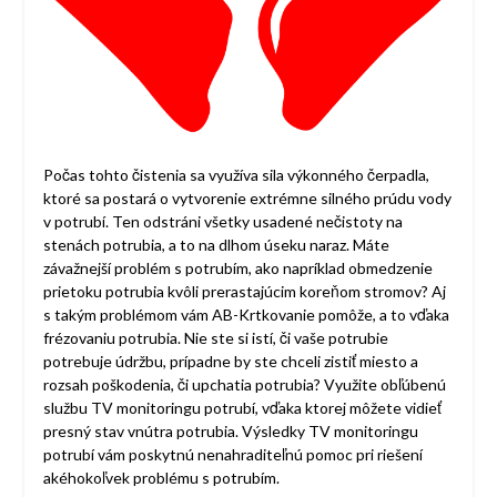
Počas tohto čistenia sa využíva sila výkonného čerpadla,
ktoré sa postará o vytvorenie extrémne silného prúdu vody
v potrubí. Ten odstráni všetky usadené nečistoty na
stenách potrubia, a to na dlhom úseku naraz. Máte
závažnejší problém s potrubím, ako napríklad obmedzenie
prietoku potrubia kvôli prerastajúcim koreňom stromov? Aj
s takým problémom vám AB-Krtkovanie pomôže, a to vďaka
frézovaniu potrubia. Nie ste si istí, či vaše potrubie
potrebuje údržbu, prípadne by ste chceli zistiť miesto a
rozsah poškodenia, či upchatia potrubia? Využite obľúbenú
službu TV monitoringu potrubí, vďaka ktorej môžete vidieť
presný stav vnútra potrubia. Výsledky TV monitoringu
potrubí vám poskytnú nenahraditeľnú pomoc pri riešení
akéhokoľvek problému s potrubím.