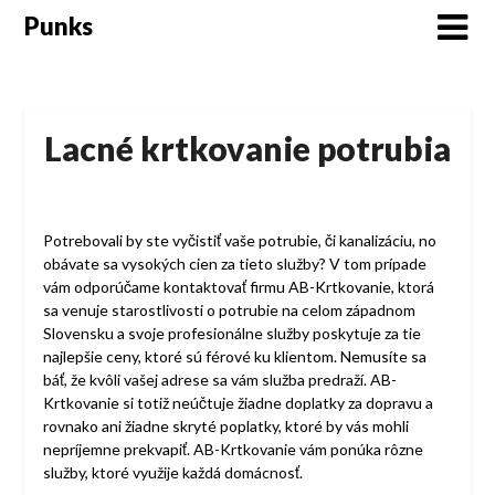
Skip
Punks
to
content
Lacné krtkovanie potrubia
Potrebovali by ste vyčistiť vaše potrubie, či kanalizáciu, no
obávate sa vysokých cien za tieto služby? V tom prípade
vám odporúčame kontaktovať firmu AB-Krtkovanie, ktorá
sa venuje starostlivosti o potrubie na celom západnom
Slovensku a svoje profesionálne služby poskytuje za tie
najlepšie ceny, ktoré sú férové ku klientom. Nemusíte sa
báť, že kvôli vašej adrese sa vám služba predraží. AB-
Krtkovanie si totiž neúčtuje žiadne doplatky za dopravu a
rovnako ani žiadne skryté poplatky, ktoré by vás mohli
nepríjemne prekvapiť. AB-Krtkovanie vám ponúka rôzne
služby, ktoré využije každá domácnosť.