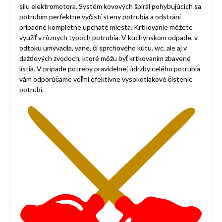
silu elektromotora. Systém kovových špirál pohybujúcich sa
potrubím perfektne vyčistí steny potrubia a odstráni
prípadné kompletne upchaté miesta. Krtkovanie môžete
využiť v rôznych typoch potrubia. V kuchynskom odpade, v
odtoku umývadla, vane, či sprchového kútu, wc, ale aj v
dažďových zvodoch, ktoré môžu byť krtkovaním zbavené
lístia. V prípade potreby pravidelnej údržby celého potrubia
vám odporúčame veľmi efektívne vysokotlakové čistenie
potrubí.