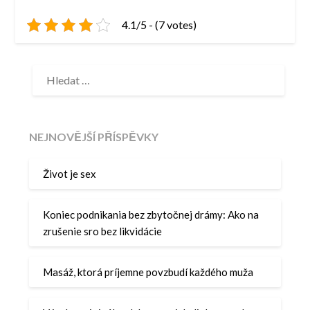
4.1/5 - (7 votes)
VYHLEDÁVÁNÍ
NEJNOVĚJŠÍ PŘÍSPĚVKY
Život je sex
Koniec podnikania bez zbytočnej drámy: Ako na
zrušenie sro bez likvidácie
Masáž, ktorá príjemne povzbudí každého muža