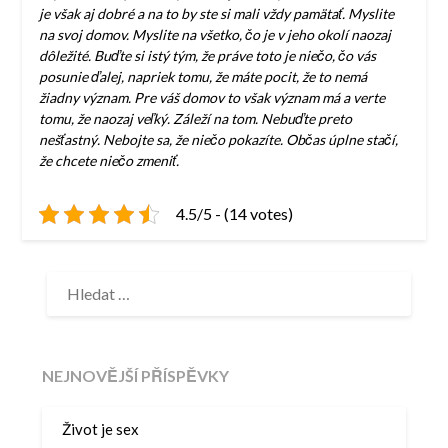
je však aj dobré a na to by ste si mali vždy pamätať. Myslite
na svoj domov. Myslite na všetko, čo je v jeho okolí naozaj
dôležité. Buďte si istý tým, že práve toto je niečo, čo vás
posunie ďalej, napriek tomu, že máte pocit, že to nemá
žiadny význam. Pre váš domov to však význam má a verte
tomu, že naozaj veľký. Záleží na tom. Nebuďte preto
nešťastný. Nebojte sa, že niečo pokazíte. Občas úplne stačí,
že chcete niečo zmeniť.
4.5/5 - (14 votes)
VYHLEDÁVÁNÍ
NEJNOVĚJŠÍ PŘÍSPĚVKY
Život je sex