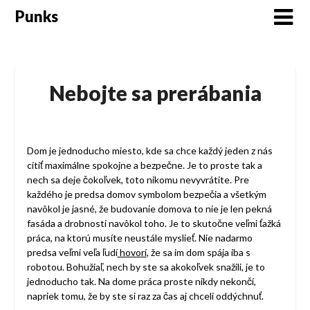
Skip
Punks
to
content
Nebojte sa prerábania
Dom je jednoducho miesto, kde sa chce každý jeden z nás
cítiť maximálne spokojne a bezpečne. Je to proste tak a
nech sa deje čokoľvek, toto nikomu nevyvrátite. Pre
každého je predsa domov symbolom bezpečia a všetkým
navôkol je jasné, že budovanie domova to nie je len pekná
fasáda a drobnosti navôkol toho. Je to skutočne veľmi ťažká
práca, na ktorú musíte neustále myslieť. Nie nadarmo
predsa veľmi veľa ľudí
hovorí
, že sa im dom spája iba s
robotou. Bohužiaľ, nech by ste sa akokoľvek snažili, je to
jednoducho tak. Na dome práca proste nikdy nekončí,
napriek tomu, že by ste si raz za čas aj chceli oddýchnuť.