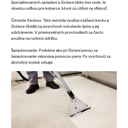
špecializovaných zariadení a čistiace látky bez vody. Je
skvelou voľbou pre koberce, ktoré sú citlivé na vlhkosť.
Čistenie Keckou: Táto metóda využíva otáčavú kecku a
čistiace činidlá na povrchové rozrušenie špiny a jej
odstránenie. V priemyselných prostrediach sa často
používa na rutinnú údržbu.
Šampónovanie: Podobne ako pri čistení penou sa
šampónovanie vykonáva pomocou peny. Po vyschnutí sa
zbytočný zvyšok odsaje.