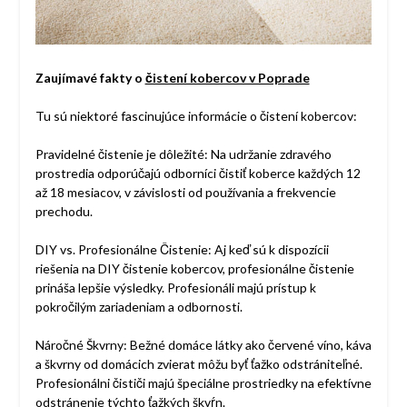
Zaujímavé fakty o
čistení kobercov v Poprade
Tu sú niektoré fascinujúce informácie o čistení kobercov:
Pravidelné čistenie je dôležité: Na udržanie zdravého
prostredia odporúčajú odborníci čistiť koberce každých 12
až 18 mesiacov, v závislosti od používania a frekvencie
prechodu.
DIY vs. Profesionálne Čistenie: Aj keď sú k dispozícii
riešenia na DIY čistenie kobercov, profesionálne čistenie
prináša lepšie výsledky. Profesionáli majú prístup k
pokročilým zariadeniam a odbornosti.
Náročné Škvrny: Bežné domáce látky ako červené víno, káva
a škvrny od domácich zvierat môžu byť ťažko odstrániteľné.
Profesionálni čističi majú špeciálne prostriedky na efektívne
odstránenie týchto ťažkých škvŕn.