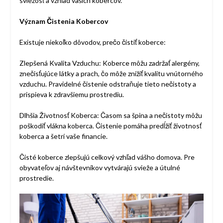
sviežosť a vzhľad vašich kobercov.
Význam Čistenia Kobercov
Existuje niekoľko dôvodov, prečo čistiť koberce:
Zlepšená Kvalita Vzduchu: Koberce môžu zadržať alergény,
znečisťujúce látky a prach, čo môže znížiť kvalitu vnútorného
vzduchu. Pravidelné čistenie odstraňuje tieto nečistoty a
prispieva k zdravšiemu prostrediu.
Dlhšia Životnosť Koberca: Časom sa špina a nečistoty môžu
poškodiť vlákna koberca. Čistenie pomáha predĺžiť životnosť
koberca a šetrí vaše financie.
Čisté koberce zlepšujú celkový vzhľad vášho domova. Pre
obyvateľov aj návštevníkov vytvárajú svieže a útulné
prostredie.