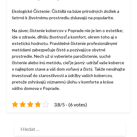
Ekologické Čistenie: Čistidlá na báze prírodných zložiek a
šetrné k životnému prostrediu získavajú na popularite.
Na záver, čistenie kobercov v Poprade nie je len o estetike;
ide o zdravie, dlhšiu životnosť a komfort, okrem toho aj o
estetickú hodnotu. Pravidelné čistenie profesionálnymi
metódami zabezpečuje čisté a pozývajúce obytné
prostredie. Nech už si vyberiete paročistenie, suché
čistenie alebo inú metódu, cieľ je jasný: udržať vaše koberce
v najlepšom stave a váš dom voňavý a čistý. Takže neváhajte
investovať do starostlivosti a údržby vašich kobercov,
pretože zohrávajú významnú úlohu v komforte a kráse
vášho domova v Poprade.
3.8/5 - (6 votes)
VYHLEDÁVÁNÍ