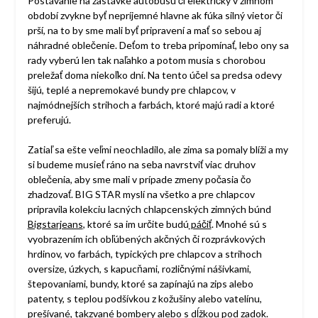
Postávanie na zastávke autobusu či električky v zimnom
období zvykne byť nepríjemné hlavne ak fúka silný vietor či
prší, na to by sme mali byť pripravení a mať so sebou aj
náhradné oblečenie. Deťom to treba pripomínať, lebo ony sa
rady vyberú len tak naľahko a potom musia s chorobou
preležať doma niekoľko dní. Na tento účel sa predsa odevy
šijú, teplé a nepremokavé bundy pre chlapcov, v
najmódnejších strihoch a farbách, ktoré majú radi a ktoré
preferujú.
Zatiaľ sa ešte veľmi neochladilo, ale zima sa pomaly blíži a my
si budeme musieť ráno na seba navrstviť viac druhov
oblečenia, aby sme mali v prípade zmeny počasia čo
zhadzovať. BIG STAR myslí na všetko a pre chlapcov
pripravila kolekciu lacných chlapcenských zimných búnd
Bigstarjeans
, ktoré sa im určite budú
páčiť
. Mnohé sú s
vyobrazením ich obľúbených akčných či rozprávkových
hrdinov, vo farbách, typických pre chlapcov a strihoch
oversize, úzkych, s kapucňami, rozličnými nášivkami,
štepovaniami, bundy, ktoré sa zapínajú na zips alebo
patenty, s teplou podšívkou z kožušiny alebo vatelínu,
prešívané, takzvané bombery alebo s dĺžkou pod zadok.