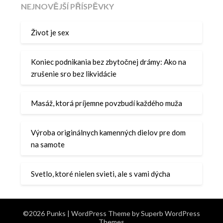
NEJNOVĚJŠÍ PŘÍSPĚVKY
Život je sex
Koniec podnikania bez zbytočnej drámy: Ako na
zrušenie sro bez likvidácie
Masáž, ktorá príjemne povzbudí každého muža
Výroba originálnych kamenných dielov pre dom
na samote
Svetlo, ktoré nielen svieti, ale s vami dýcha
©2026 Punks
| WordPress Theme by
Superb WordPress
Themes