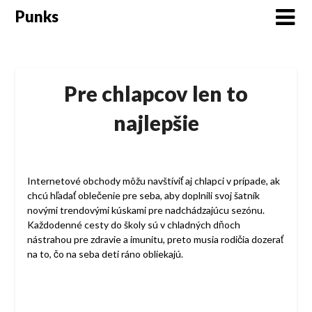
Skip
Punks
to
content
Pre chlapcov len to
najlepšie
Internetové obchody môžu navštíviť aj chlapci v prípade, ak
chcú hľadať oblečenie pre seba, aby doplnili svoj šatník
novými trendovými kúskami pre nadchádzajúcu sezónu.
Každodenné cesty do školy sú v chladných dňoch
nástrahou pre zdravie a imunitu, preto musia rodičia dozerať
na to, čo na seba deti ráno obliekajú.