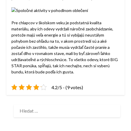
Pre chlapcov v školskom veku je podstatná kvalita
materiálu, aby ich odevy vydržali náročné zaobchádzanie,
pretože majú veľa energie a tú si vybíjajú neustálym
pohybom bez ohľadu na to, v akom prostredí sú a aké
počasie ich zastihlo, takže musia vydržať časté pranie a
zostať dlho v rovnakom stave, mali by byť zároveň ľahko
udržiavateľné a rýchloschnúce. To všetko odevy, ktoré BIG
STAR ponúka, spĺňajú, tak ich nechajte, nech si vyberú
bundu, ktorá bude podľa ich gusta.
4.2/5 - (9 votes)
VYHLEDÁVÁNÍ