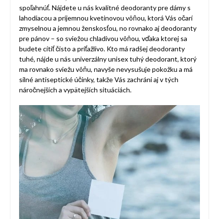
spoľahnúť. Nájdete u nás kvalitné deodoranty pre dámy s
lahodiacou a príjemnou kvetinovou vôňou, ktorá Vás očarí
zmyselnou a jemnou ženskosťou, no rovnako aj deodoranty
pre pánov – so sviežou chladivou vôňou, vďaka ktorej sa
budete cítiť čisto a príťažlivo. Kto má radšej deodoranty
tuhé, nájde u nás univerzálny unisex tuhý deodorant, ktorý
ma rovnako sviežu vôňu, navyše nevysušuje pokožku a má
silné antiseptické účinky, takže Vás zachráni aj v tých
náročnejších a vypätejších situáciách.