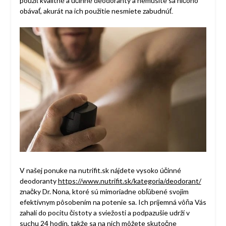
použiť kvalitné a účinné deodoranty a nemusíte sa ničoho
obávať, akurát na ich použitie nesmiete zabudnúť
.
V našej ponuke na nutrifit.sk nájdete vysoko účinné
deodoranty
https://www.nutrifit.sk/kategoria/deodorant/
značky Dr. Nona, ktoré sú mimoriadne obľúbené svojim
efektívnym pôsobením na potenie sa. Ich príjemná vôňa Vás
zahalí do pocitu čistoty a sviežosti a podpazušie udrží v
suchu 24 hodín, takže sa na nich môžete skutočne