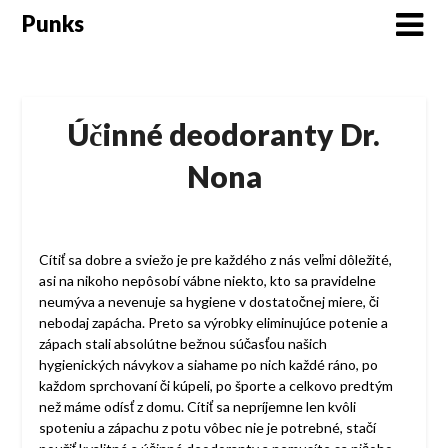
Skip
Punks
to
content
Účinné deodoranty Dr.
Nona
Cítiť sa dobre a sviežo je pre každého z nás veľmi dôležité,
asi na nikoho nepôsobí vábne niekto, kto sa pravidelne
neumýva a nevenuje sa hygiene v dostatočnej miere, či
nebodaj zapácha. Preto sa výrobky eliminujúce potenie a
zápach stali absolútne bežnou súčasťou našich
hygienických návykov a siahame po nich každé ráno, po
každom sprchovaní či kúpeli, po športe a celkovo predtým
než máme odísť z domu. Cítiť sa nepríjemne len kvôli
spoteniu a zápachu z potu vôbec nie je potrebné, stačí