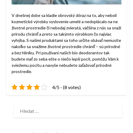
V dnešnej dobe sa kladie obrovský dôraz na to, aby neboli
kozmetické výrobky vyslovenie umelé a nedoplácalo na ne
životné prostredie či nebodaj zvieratá, väčšina z nás sa snaží
prírodu chrániť a preto sa takýmto výrobkom čo najviac
vyhýba. S našimi produktami sa toho určite obávať nemusíte
nakoľko sa snažíme životné prostredie chrániť – sú prírodné
a bez hliníku. Pri používaní našich bio deodorantov tak
budete mať zo seba ešte o niečo lepší pocit, pomôžu Vám k
sviežemu pocitu a navyše nebudete zaťažovať prírodné
prostredie.
4/5 - (8 votes)
VYHLEDÁVÁNÍ