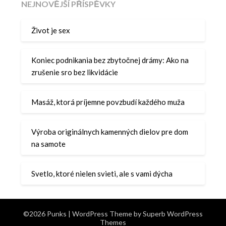
NEJNOVĚJŠÍ PŘÍSPĚVKY
Život je sex
Koniec podnikania bez zbytočnej drámy: Ako na
zrušenie sro bez likvidácie
Masáž, ktorá príjemne povzbudí každého muža
Výroba originálnych kamenných dielov pre dom
na samote
Svetlo, ktoré nielen svieti, ale s vami dýcha
©2026 Punks
| WordPress Theme by
Superb WordPress
Themes