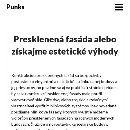
Skip
Punks
to
content
Presklenená fasáda alebo
získajme estetické výhody
Konštrukciou presklenených fasád sa bezpochyby
postaráme o elegantnú a estetickú stránku danej budovy a
jej priestorov, no pozrime sa aj na praktickú stránku, pričom
by sa ku konštrukcii zasklenenej fasády malo použiť
viacvrstvové sklo. Čiže dvoj alebo trojsklo s izolačnými
vlastnosťami využitím hliníkových systémov, inak povedané
použijeme
hlinikove fasady
, ktorých využitie môžeme
viditeť pri presklenených fasádach na rôznych moderných
budovách, či už ide o novostavby, kancelárske budovy,