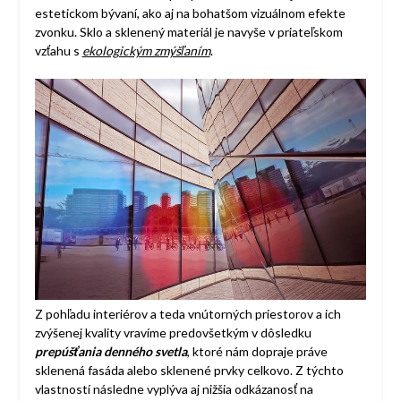
estetickom bývaní, ako aj na bohatšom vizuálnom efekte
zvonku. Sklo a sklenený materiál je navyše v priateľskom
vzťahu s
ekologickým zmýšľaním
.
Z pohľadu interiérov a teda vnútorných priestorov a ich
zvýšenej kvality vravíme predovšetkým v dôsledku
prepúšťania denného svetla
, ktoré nám dopraje práve
sklenená fasáda alebo sklenené prvky celkovo. Z týchto
vlastností následne vyplýva aj nižšia odkázanosť na