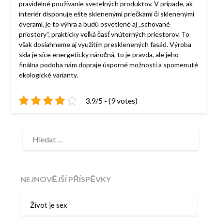
pravidelné používanie svetelných produktov. V prípade, ak
interiér disponuje ešte sklenenými priečkami či sklenenými
dverami, je to výhra a budú osvetlené aj „schované
priestory“, prakticky veľká časť vnútorných priestorov. To
však dosiahneme aj využitím presklenených fasád. Výroba
skla je síce energeticky náročná, to je pravda, ale jeho
finálna podoba nám dopraje úsporné možnosti a spomenuté
ekologické varianty.
3.9/5 - (9 votes)
VYHLEDÁVÁNÍ
NEJNOVĚJŠÍ PŘÍSPĚVKY
Život je sex