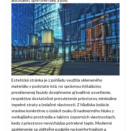
autosalón, športové haly, a pod.
Estetická stránka je z pohľadu využitia skleneného
materiálu v podstate istá, no správnou inštaláciou
presklenenej fasády dosiahneme aj kvalitné osvetlenie,
respektíve dostatočné presvietenie priestorov, minimálne
tepelné straty a izolačné vlastnosti. Z hľadiska izolácie
vravíme konkrétne o izolácii zvuku či nadmerného hluku z
vonkajšieho prostredia a takisto úsporných vlastnostiach,
kedy z priestorov nevychádza potrebné teplo. Moderné
zasklenenie sa viditeľne podpíše na komfortnejšom a